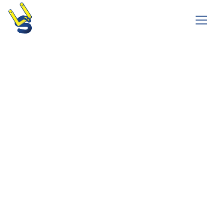
暮
ら
し
と
に
共
未
来
を
創
る
、パートナーとともに輝きの
私たちは、パートナーとともに輝きの
あるまちを創造し
を創造し
人とまちが、あしたにつながる